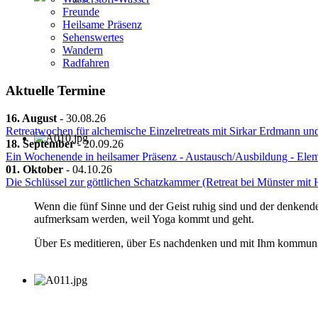
Freunde
Heilsame Präsenz
Sehenswertes
Wandern
Radfahren
Aktuelle Termine
16. August
-
30.08.26
Retreatwochen für alchemische Einzelretreats mit Sirkar Erdmann un
18. September
-
20.09.26
Ein Wochenende in heilsamer Präsenz - Austausch/Ausbildung - Ele
01. Oktober
-
04.10.26
Die Schlüssel zur göttlichen Schatzkammer (Retreat bei Münster mi
Wenn die fünf Sinne und der Geist ruhig sind und der denkende 
aufmerksam werden, weil Yoga kommt und geht.
Über Es meditieren, über Es nachdenken und mit Ihm kommuniz