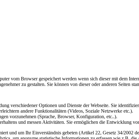
omputer vom Browser gespeichert werden wenn sich dieser mit dem Inte
enehmer zu gestalten. Sie können von dieser oder anderen Seiten st
ung verschiedener Optionen und Dienste der Webseite. Sie identifizier
rleichtern andere Funktionalitäten (Videos, Soziale Netzwerke etc.).
gen vorzunehmen (Sprache, Browser, Konfiguration, etc..).
rhaltens und messen Aktivitäten. Sie ermöglichen die Entwicklung von
iert und um Ihr Einverständnis gebeten (Artikel 22, Gesetz 34/2002 der
ytics, um anonyme statistische Informationen zu erfassen wie z.B. die