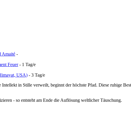
d Amaité
-
ment Feuer
- 1 Tag/e
t Himayat, USA)
- 3 Tag/e
Intellekt in Stille verweilt, beginnt der höchste Pfad. Diese ruhige Be
ieren - so entsteht am Ende die Auflösung weltlicher Täuschung.