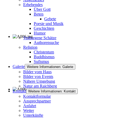
Erhebendes
Über Gott
Beten
Gebete
Poesie und Musik
Geschichten
Humor
Verborgene Schätze
Authorensuche
Religion
Christentum
Buddhismus
Sufismus
Galerie
Weitere Informationen: Galerie
Bilder vom Haus
Bilder von Events
Nähere Umgebung
Natur am Raichberg
Kontakt
Weitere Informationen: Kontakt
Kontaktformular
Ansprechpartner
Anfahrt
Wetter
Unterkünfte