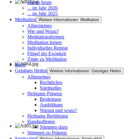
alle ab heute
... im Jahr 2026
... im Jahr 2025
Meditation
Weitere Informationen: Meditation
Allgemeines
Wie und Wozu?
Meditationsformen
Meditation lernen
Individuelles Retreat
Flügel der Ewigkeit
Zitate zu Meditation
Buch
Geistiges Heilen
Weitere Informationen: Geistiges Heilen
Allgeneines
Rechtliches
Spirituelles
Heilsame Präsenz
Begleitung
Ausbildung
Warum und wozu?
Heilsame Berührung
Handauflegen
Stimmen dazu
Stimmen zu Präsenz
Spiritualität
Weitere Informationen: Spiritualität