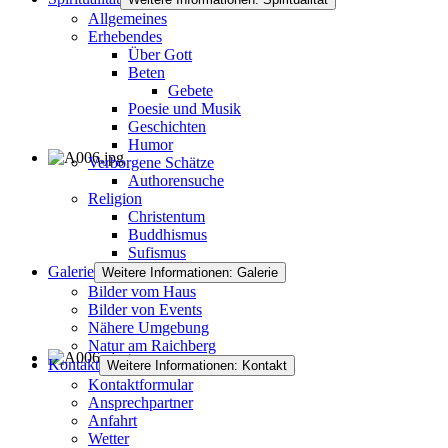
Allgemeines
Erhebendes
Über Gott
Beten
Gebete
Poesie und Musik
Geschichten
Humor
Verborgene Schätze
Authorensuche
Religion
Christentum
Buddhismus
Sufismus
Galerie
Weitere Informationen: Galerie
Bilder vom Haus
Bilder von Events
Nähere Umgebung
Natur am Raichberg
Kontakt
Weitere Informationen: Kontakt
Kontaktformular
Ansprechpartner
Anfahrt
Wetter