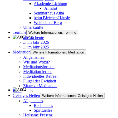
Akademie-Lichtung
Anfahrt
Seminarhaus Atha
beim Bleicher-Häusle
Weilheimer Berg
Unterkünfte
Termine
Weitere Informationen: Termine
alle ab heute
... im Jahr 2026
... im Jahr 2025
Meditation
Weitere Informationen: Meditation
Allgemeines
Wie und Wozu?
Meditationsformen
Meditation lernen
Individuelles Retreat
Flügel der Ewigkeit
Zitate zu Meditation
Buch
Geistiges Heilen
Weitere Informationen: Geistiges Heilen
Allgeneines
Rechtliches
Spirituelles
Heilsame Präsenz