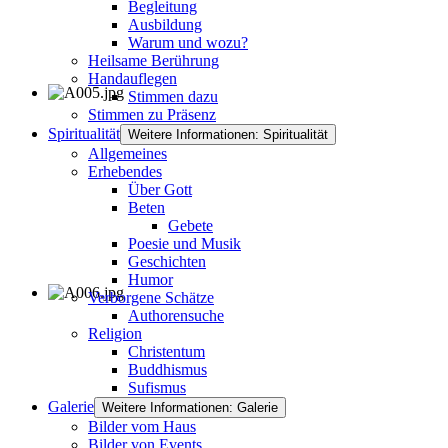
Begleitung
Ausbildung
Warum und wozu?
Heilsame Berührung
Handauflegen
Stimmen dazu
Stimmen zu Präsenz
Spiritualität
Weitere Informationen: Spiritualität
Allgemeines
Erhebendes
Über Gott
Beten
Gebete
Poesie und Musik
Geschichten
Humor
Verborgene Schätze
Authorensuche
Religion
Christentum
Buddhismus
Sufismus
Galerie
Weitere Informationen: Galerie
Bilder vom Haus
Bilder von Events