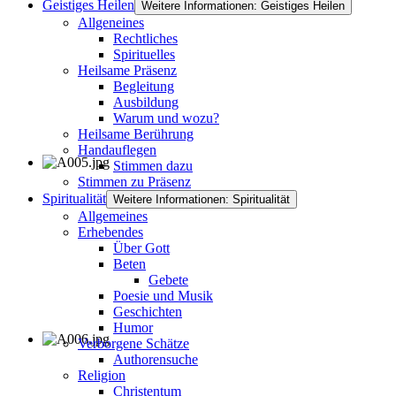
Geistiges Heilen
Weitere Informationen: Geistiges Heilen
Allgeneines
Rechtliches
Spirituelles
Heilsame Präsenz
Begleitung
Ausbildung
Warum und wozu?
Heilsame Berührung
Handauflegen
Stimmen dazu
Stimmen zu Präsenz
Spiritualität
Weitere Informationen: Spiritualität
Allgemeines
Erhebendes
Über Gott
Beten
Gebete
Poesie und Musik
Geschichten
Humor
Verborgene Schätze
Authorensuche
Religion
Christentum