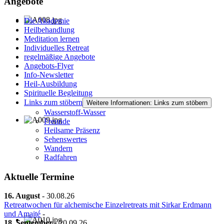
Angebote
Die Akademie
Heilbehandlung
Meditation lernen
Individuelles Retreat
regelmäßige Angebote
Angebots-Flyer
Info-Newsletter
Heil-Ausbildung
Spirituelle Begleitung
Links zum stöbern
Weitere Informationen: Links zum stöbern
Wasserstoff-Wasser
Freunde
Heilsame Präsenz
Sehenswertes
Wandern
Radfahren
Aktuelle Termine
16. August
-
30.08.26
Retreatwochen für alchemische Einzelretreats mit Sirkar Erdmann
und Amaité
-
18. September
-
20.09.26