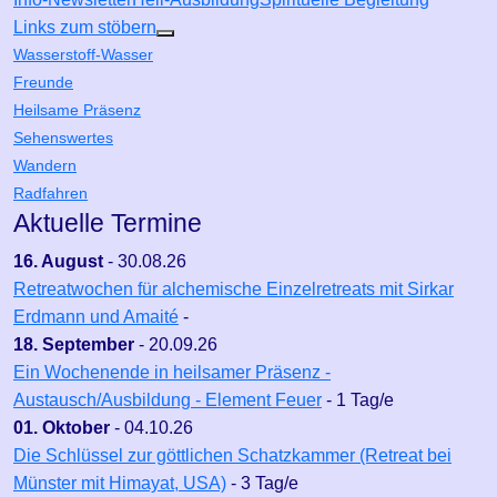
Links zum stöbern
Weitere Informationen: Links zum stöbern
Wasserstoff-Wasser
Freunde
Heilsame Präsenz
Sehenswertes
Wandern
Radfahren
Aktuelle Termine
16. August
-
30.08.26
Retreatwochen für alchemische Einzelretreats mit Sirkar
Erdmann und Amaité
-
18. September
-
20.09.26
Ein Wochenende in heilsamer Präsenz -
Austausch/Ausbildung - Element Feuer
- 1 Tag/e
01. Oktober
-
04.10.26
Die Schlüssel zur göttlichen Schatzkammer (Retreat bei
Münster mit Himayat, USA)
- 3 Tag/e