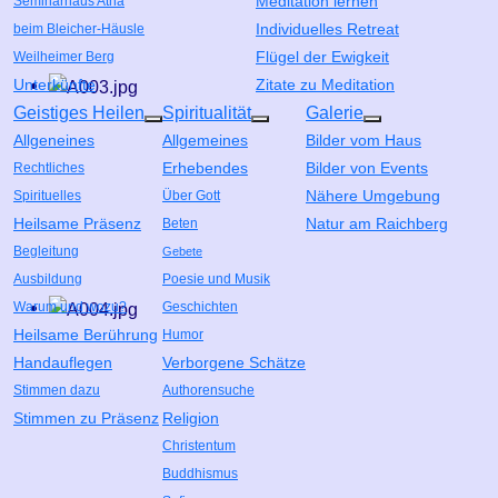
Meditation lernen
Seminarhaus Atha
Individuelles Retreat
beim Bleicher-Häusle
Flügel der Ewigkeit
Weilheimer Berg
Unterkünfte
Zitate zu Meditation
Geistiges Heilen
Spiritualität
Galerie
Weitere Informationen: Geistiges Heilen
Weitere Informationen: Spiritua
Weitere Informa
Allgeneines
Allgemeines
Bilder vom Haus
Erhebendes
Bilder von Events
Rechtliches
Nähere Umgebung
Spirituelles
Über Gott
Heilsame Präsenz
Natur am Raichberg
Beten
Begleitung
Gebete
Ausbildung
Poesie und Musik
Warum und wozu?
Geschichten
Heilsame Berührung
Humor
Handauflegen
Verborgene Schätze
Stimmen dazu
Authorensuche
Stimmen zu Präsenz
Religion
Christentum
Buddhismus