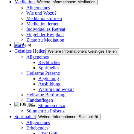
Meditation
Weitere Informationen: Meditation
Allgemeines
Wie und Wozu?
Meditationsformen
Meditation lernen
Individuelles Retreat
Flügel der Ewigkeit
Zitate zu Meditation
Buch
Geistiges Heilen
Weitere Informationen: Geistiges Heilen
Allgeneines
Rechtliches
Spirituelles
Heilsame Präsenz
Begleitung
Ausbildung
Warum und wozu?
Heilsame Berührung
Handauflegen
Stimmen dazu
Stimmen zu Präsenz
Spiritualität
Weitere Informationen: Spiritualität
Allgemeines
Erhebendes
Über Gott