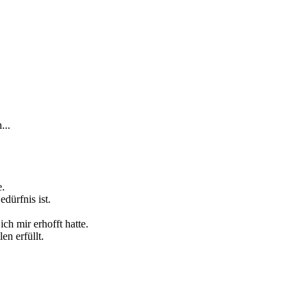
...
e.
dürfnis ist.
ch mir erhofft hatte.
n erfüllt.