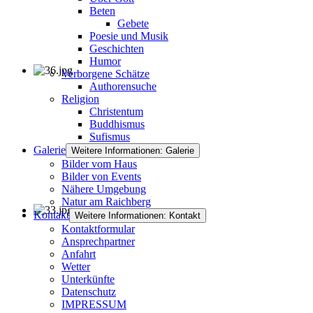
Beten
Gebete
Poesie und Musik
Geschichten
Humor
Verborgene Schätze
Authorensuche
Religion
Christentum
Buddhismus
Sufismus
Galerie
Weitere Informationen: Galerie
Bilder vom Haus
Bilder von Events
Nähere Umgebung
Natur am Raichberg
Kontakt
Weitere Informationen: Kontakt
Kontaktformular
Ansprechpartner
Anfahrt
Wetter
Unterkünfte
Datenschutz
IMPRESSUM