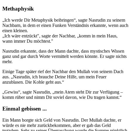
Methaphysik
„Ich werde Dir Metaphysik beibringen“, sagte Nasrudin zu seinem
Nachbarn, in dem er einen Funken Verständnis erkannte, wenn auch
einen kleinen.
„Ich wäre entzückt", sagte der Nachbar, „komm in mein Haus,
wann immer Du möchtest."
Nasrudin erkannte, dass der Mann dachte, dass mystisches Wissen
ganz und gar durch Worte vermittelt werden könnte. Er sagte nichts
mehr.
Einige Tage später rief der Nachbar den Mullah von seinem Dach
aus. „Nasrudin, ich brauche Deine Hilfe, um mein Feuer
anzublasen. Die Kohle geht aus.“
„Gewiss“, sagte Nasrudin, „mein Atem steht Dir zur Verfügung –
komm rüber und nimm Dir soviel davon, wie Du tragen kannst.“
Einmal gebissen ...
Ein Mann borgte sich Geld von Nasrudin. Der Mullah dachte, er
würde es nie mehr zurückbekommen, aber er gab das Geld
trotzdem. Sehr zu seiner Überraschung wurde die Summe pünktlich