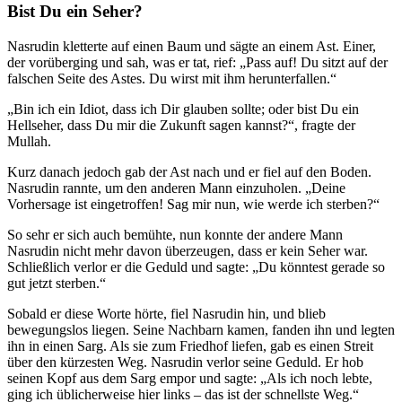
Bist Du ein Seher?
Nasrudin kletterte auf einen Baum und sägte an einem Ast. Einer,
der vorüberging und sah, was er tat, rief: „Pass auf! Du sitzt auf der
falschen Seite des Astes. Du wirst mit ihm herunterfallen.“
„Bin ich ein Idiot, dass ich Dir glauben sollte; oder bist Du ein
Hellseher, dass Du mir die Zukunft sagen kannst?“, fragte der
Mullah.
Kurz danach jedoch gab der Ast nach und er fiel auf den Boden.
Nasrudin rannte, um den anderen Mann einzuholen. „Deine
Vorhersage ist eingetroffen! Sag mir nun, wie werde ich sterben?“
So sehr er sich auch bemühte, nun konnte der andere Mann
Nasrudin nicht mehr davon überzeugen, dass er kein Seher war.
Schließlich verlor er die Geduld und sagte: „Du könntest gerade so
gut jetzt sterben.“
Sobald er diese Worte hörte, fiel Nasrudin hin, und blieb
bewegungslos liegen. Seine Nachbarn kamen, fanden ihn und legten
ihn in einen Sarg. Als sie zum Friedhof liefen, gab es einen Streit
über den kürzesten Weg. Nasrudin verlor seine Geduld. Er hob
seinen Kopf aus dem Sarg empor und sagte: „Als ich noch lebte,
ging ich üblicherweise hier links – das ist der schnellste Weg.“