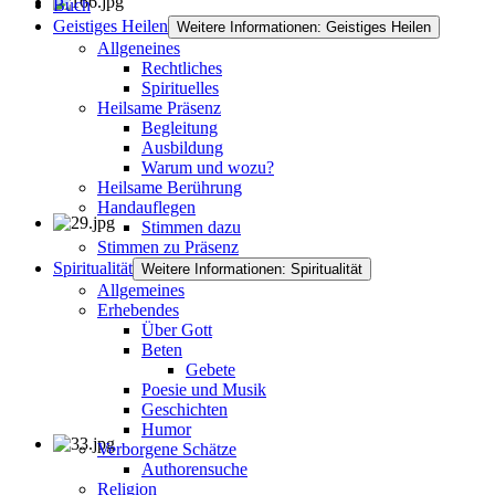
Buch
Geistiges Heilen
Weitere Informationen: Geistiges Heilen
Allgeneines
Rechtliches
Spirituelles
Heilsame Präsenz
Begleitung
Ausbildung
Warum und wozu?
Heilsame Berührung
Handauflegen
Stimmen dazu
Stimmen zu Präsenz
Spiritualität
Weitere Informationen: Spiritualität
Allgemeines
Erhebendes
Über Gott
Beten
Gebete
Poesie und Musik
Geschichten
Humor
Verborgene Schätze
Authorensuche
Religion