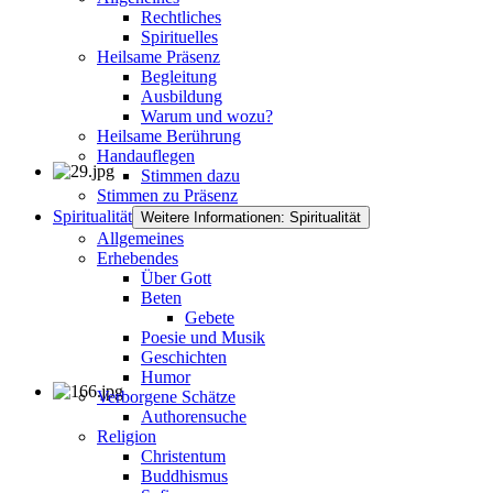
Rechtliches
Spirituelles
Heilsame Präsenz
Begleitung
Ausbildung
Warum und wozu?
Heilsame Berührung
Handauflegen
Stimmen dazu
Stimmen zu Präsenz
Spiritualität
Weitere Informationen: Spiritualität
Allgemeines
Erhebendes
Über Gott
Beten
Gebete
Poesie und Musik
Geschichten
Humor
Verborgene Schätze
Authorensuche
Religion
Christentum
Buddhismus