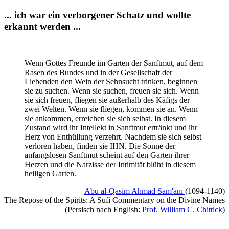
... ich war ein verborgener Schatz und wollte
erkannt werden ...
Wenn Gottes Freunde im Garten der Sanftmut, auf dem
Rasen des Bundes und in der Gesellschaft der
Liebenden den Wein der Sehnsucht trinken, beginnen
sie zu suchen. Wenn sie suchen, freuen sie sich. Wenn
sie sich freuen, fliegen sie außerhalb des Käfigs der
zwei Welten. Wenn sie fliegen, kommen sie an. Wenn
sie ankommen, erreichen sie sich selbst. In diesem
Zustand wird ihr Intellekt in Sanftmut ertränkt und ihr
Herz von Enthüllung verzehrt. Nachdem sie sich selbst
verloren haben, finden sie IHN. Die Sonne der
anfangslosen Sanftmut scheint auf den Garten ihrer
Herzen und die Narzisse der Intimität blüht in diesem
heiligen Garten.
Abū al-Qāsim Ahmad Sam'ānī
(1094-1140)
The Repose of the Spirits: A Sufi Commentary on the Divine Names
(Persisch nach English:
Prof. William C. Chittick
)