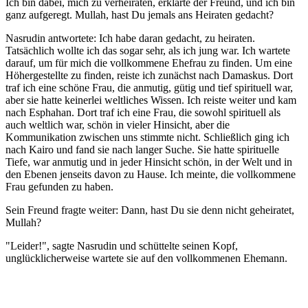
Ich bin dabei, mich zu verheiraten, erklärte der Freund, und ich bin
ganz aufgeregt. Mullah, hast Du jemals ans Heiraten gedacht?
Nasrudin antwortete: Ich habe daran gedacht, zu heiraten.
Tatsächlich wollte ich das sogar sehr, als ich jung war. Ich wartete
darauf, um für mich die vollkommene Ehefrau zu finden. Um eine
Höhergestellte zu finden, reiste ich zunächst nach Damaskus. Dort
traf ich eine schöne Frau, die anmutig, gütig und tief spirituell war,
aber sie hatte keinerlei weltliches Wissen. Ich reiste weiter und kam
nach Esphahan. Dort traf ich eine Frau, die sowohl spirituell als
auch weltlich war, schön in vieler Hinsicht, aber die
Kommunikation zwischen uns stimmte nicht. Schließlich ging ich
nach Kairo und fand sie nach langer Suche. Sie hatte spirituelle
Tiefe, war anmutig und in jeder Hinsicht schön, in der Welt und in
den Ebenen jenseits davon zu Hause. Ich meinte, die vollkommene
Frau gefunden zu haben.
Sein Freund fragte weiter: Dann, hast Du sie denn nicht geheiratet,
Mullah?
"Leider!", sagte Nasrudin und schüttelte seinen Kopf,
unglücklicherweise wartete sie auf den vollkommenen Ehemann.