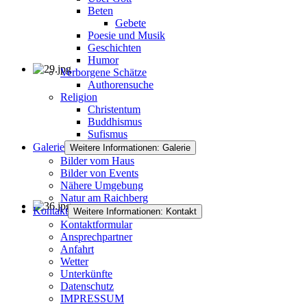
Beten
Gebete
Poesie und Musik
Geschichten
Humor
Verborgene Schätze
Authorensuche
Religion
Christentum
Buddhismus
Sufismus
Galerie
Weitere Informationen: Galerie
Bilder vom Haus
Bilder von Events
Nähere Umgebung
Natur am Raichberg
Kontakt
Weitere Informationen: Kontakt
Kontaktformular
Ansprechpartner
Anfahrt
Wetter
Unterkünfte
Datenschutz
IMPRESSUM