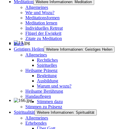
Meditation
Weitere Informationen: Meditation
Allgemeines
Wie und Wozu?
Meditationsformen
Meditation lernen
Individuelles Retreat
Flügel der Ewigkeit
Zitate zu Meditation
Buch
Geistiges Heilen
Weitere Informationen: Geistiges Heilen
Allgeneines
Rechtliches
Spirituelles
Heilsame Präsenz
Begleitung
Ausbildung
Warum und wozu?
Heilsame Berührung
Handauflegen
Stimmen dazu
Stimmen zu Präsenz
Spiritualität
Weitere Informationen: Spiritualität
Allgemeines
Erhebendes
Über Gott